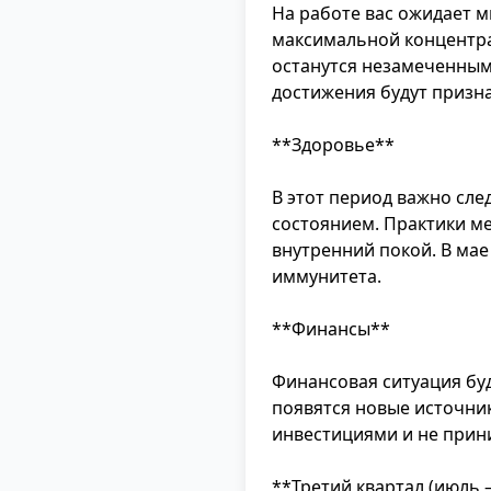
На работе вас ожидает 
максимальной концентра
останутся незамеченным
достижения будут призн
**Здоровье**
В этот период важно сл
состоянием. Практики ме
внутренний покой. В ма
иммунитета.
**Финансы**
Финансовая ситуация буд
появятся новые источник
инвестициями и не при
**Третий квартал (июль 