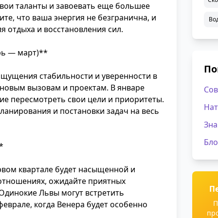
свои таланты и завоевать еще большее
те, что ваша энергия не безгранична, и
Во
я отдыха и восстановления сил.
рь — март)**
По
 ощущения стабильности и уверенности в
к новым вызовам и проектам. В январе
Сов
ие пересмотреть свои цели и приоритеты.
Нат
ланирования и постановки задач на весь
Зна
Бло
*
рвом квартале будет насыщенной и
 отношениях, ожидайте приятных
П
 Одинокие Львы могут встретить
П
феврале, когда Венера будет особенно
пр