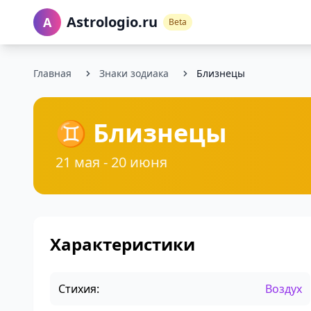
Astrologio.ru
A
Beta
Главная
Знаки зодиака
Близнецы
♊ Близнецы
21 мая - 20 июня
Характеристики
Стихия:
Воздух