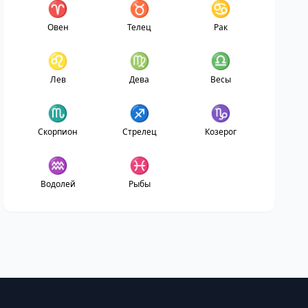
♈
♉
♋
Овен
Телец
Рак
♌
♍
♎
Лев
Дева
Весы
♏
♐
♑
Скорпион
Стрелец
Козерог
♒
♓
Водолей
Рыбы