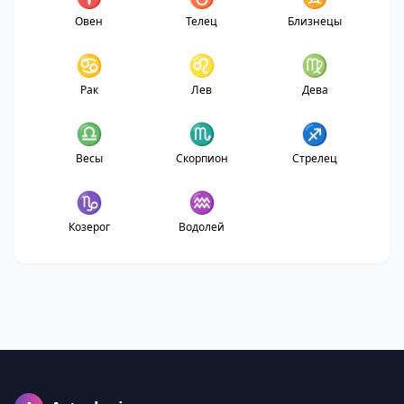
Овен
Телец
Близнецы
♋
♌
♍
Рак
Лев
Дева
♎
♏
♐
Весы
Скорпион
Стрелец
♑
♒
Козерог
Водолей