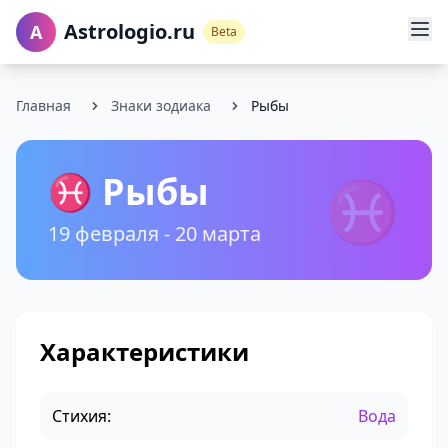
Astrologio.ru
A
Beta
Главная
Знаки зодиака
Рыбы
♓ Рыбы
♓
19 февраля - 20 марта
Характеристики
Стихия:
Вода