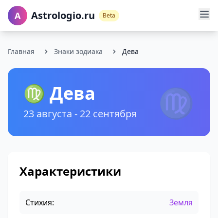
Astrologio.ru
A
Beta
Главная
Знаки зодиака
Дева
♍ Дева
♍
23 августа - 22 сентября
Характеристики
Стихия:
Земля