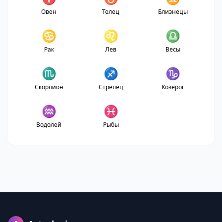
Овен
Телец
Близнецы
♋
♌
♎
Рак
Лев
Весы
♏
♐
♑
Скорпион
Стрелец
Козерог
♒
♓
Водолей
Рыбы