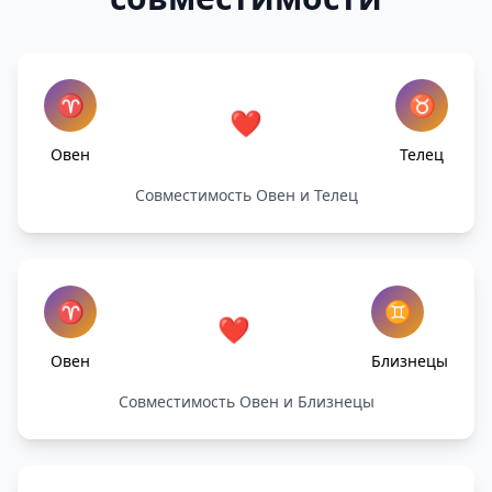
♈
♉
❤️
Овен
Телец
Совместимость Овен и Телец
♈
♊
❤️
Овен
Близнецы
Совместимость Овен и Близнецы