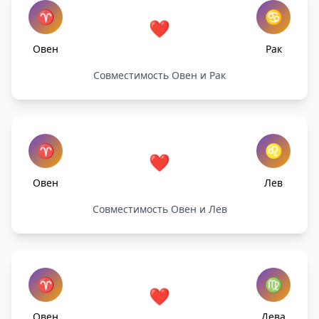
♈
♋
❤️
Овен
Рак
Совместимость Овен и Рак
♈
♌
❤️
Овен
Лев
Совместимость Овен и Лев
♈
♍
❤️
Овен
Дева