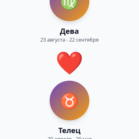
♍
Дева
23 августа - 22 сентября
❤️
♉
Телец