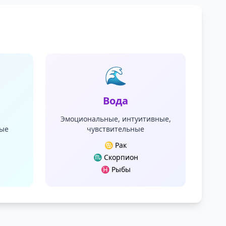
🌊
Вода
Эмоциональные, интуитивные,
ные
чувствительные
♋ Рак
♏ Скорпион
♓ Рыбы