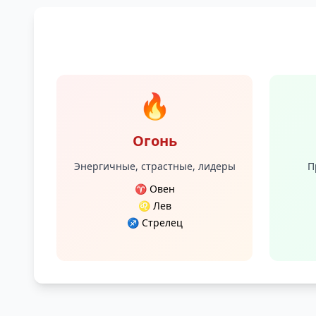
🔥
Огонь
Энергичные, страстные, лидеры
П
♈ Овен
♌ Лев
♐ Стрелец