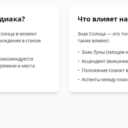
одиака?
Что влияет на
Солнца в момент
Знак Солнца — это то
рождения в списке
также влияют:
•
Знак Луны (эмоции 
 рекомендуется
•
Асцендент (внешнее
времени и места
•
Положение планет в
•
Аспекты между пла