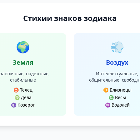
Стихии знаков зодиака
🌍
💨
Земля
Воздух
рактичные, надежные,
Интеллектуальные,
стабильные
общительные, свобод
♉ Телец
♊ Близнецы
♍ Дева
♎ Весы
♑ Козерог
♒ Водолей