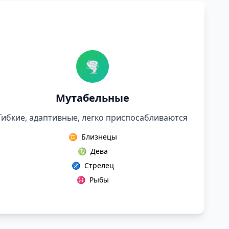
🌪️
Мутабельные
Гибкие, адаптивные, легко приспосабливаются
♊
Близнецы
♍
Дева
♐
Стрелец
♓
Рыбы