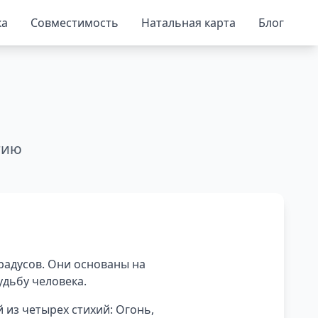
ка
Совместимость
Натальная карта
Блог
гию
градусов. Они основаны на
удьбу человека.
 из четырех стихий: Огонь,