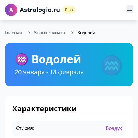
Astrologio.ru
A
Beta
Главная
Знаки зодиака
Водолей
♒ Водолей
♒
20 января - 18 февраля
Характеристики
Стихия:
Воздух