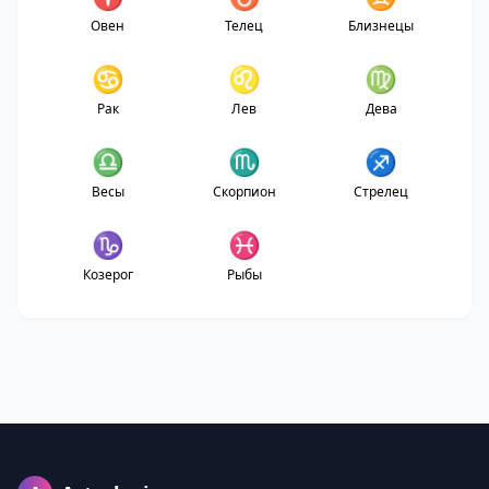
Овен
Телец
Близнецы
♋
♌
♍
Рак
Лев
Дева
♎
♏
♐
Весы
Скорпион
Стрелец
♑
♓
Козерог
Рыбы