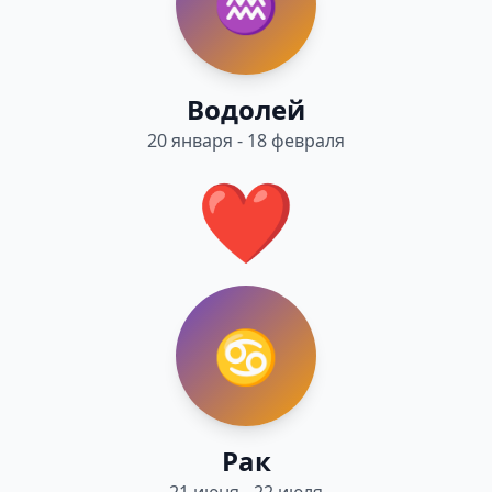
♒
Водолей
20 января - 18 февраля
❤️
♋
Рак