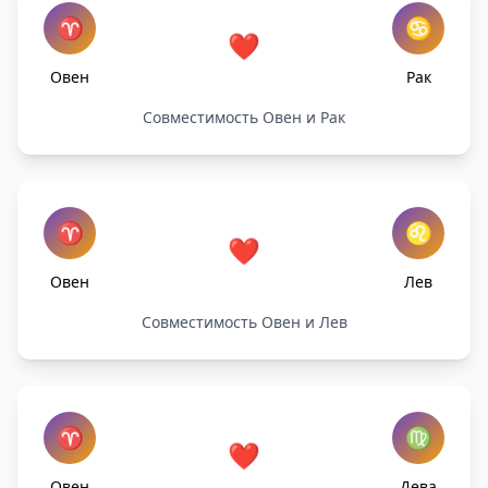
♈
♋
❤️
Овен
Рак
Совместимость Овен и Рак
♈
♌
❤️
Овен
Лев
Совместимость Овен и Лев
♈
♍
❤️
Овен
Дева