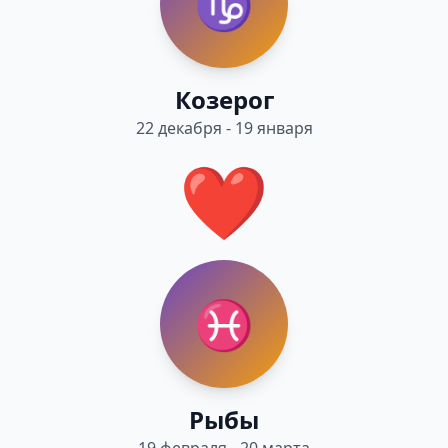
♑
Козерог
22 декабря - 19 января
❤️
♓
Рыбы