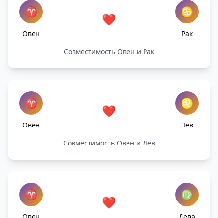
♈
♋
❤️
Овен
Рак
Совместимость Овен и Рак
♈
♌
❤️
Овен
Лев
Совместимость Овен и Лев
♈
♍
❤️
Овен
Дева