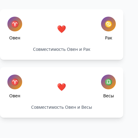
♈
♋
❤️
Овен
Рак
Совместимость Овен и Рак
♈
♎
❤️
Овен
Весы
Совместимость Овен и Весы