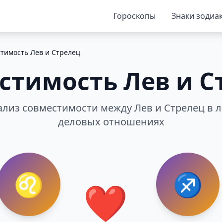
Гороскопы
Знаки зодиа
тимость Лев и Стрелец
стимость Лев и С
лиз совместимости между Лев и Стрелец в л
деловых отношениях
♌
♐
❤️