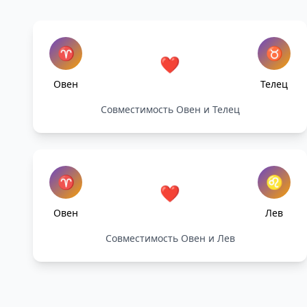
♈
♉
❤️
Овен
Телец
Совместимость Овен и Телец
♈
♌
❤️
Овен
Лев
Совместимость Овен и Лев