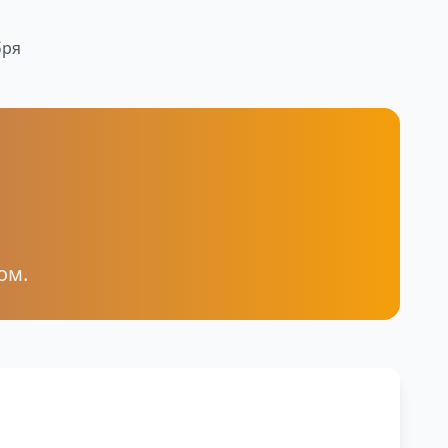
бря
ом.