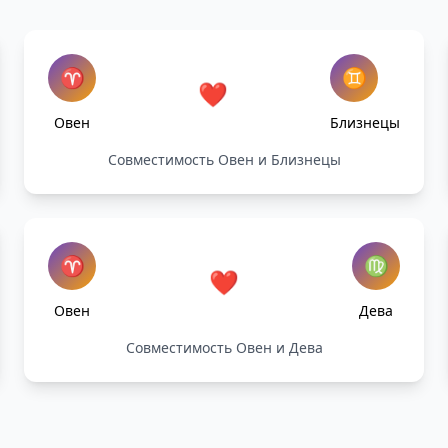
♈
♊
❤️
Овен
Близнецы
Совместимость Овен и Близнецы
♈
♍
❤️
Овен
Дева
Совместимость Овен и Дева