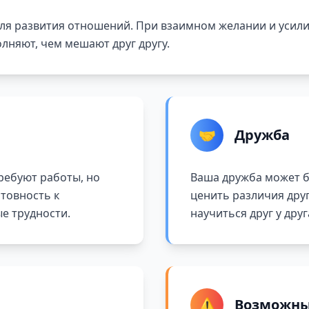
ля развития отношений. При взаимном желании и усили
лняют, чем мешают друг другу.
🤝
Дружба
ребуют работы, но
Ваша дружба может б
отовность к
ценить различия друг
е трудности.
научиться друг у друг
⚠️
Возможны