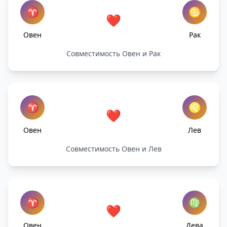
♈
♋
❤️
Овен
Рак
Совместимость Овен и Рак
♈
♌
❤️
Овен
Лев
Совместимость Овен и Лев
♈
♍
❤️
Овен
Дева