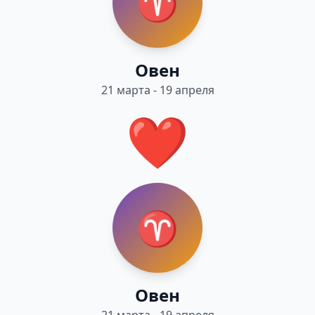
♈
Овен
21 марта - 19 апреля
❤️
♈
Овен