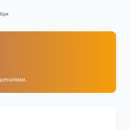
абря
ошениями.