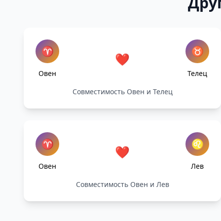
Дру
♈
♉
❤️
Овен
Телец
Совместимость Овен и Телец
♈
♌
❤️
Овен
Лев
Совместимость Овен и Лев