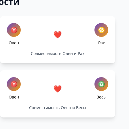
ости
♈
♋
❤️
Овен
Рак
Совместимость Овен и Рак
♈
♎
❤️
Овен
Весы
Совместимость Овен и Весы