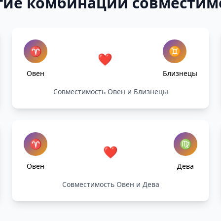
гие комбинации совместим
♈
♊
❤️
Овен
Близнецы
Совместимость Овен и Близнецы
♈
♍
❤️
Овен
Дева
Совместимость Овен и Дева