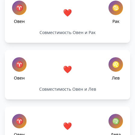
♈
♋
❤️
Овен
Рак
Совместимость Овен и Рак
♈
♌
❤️
Овен
Лев
Совместимость Овен и Лев
♈
♍
❤️
Овен
Дева