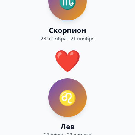
♏
Скорпион
23 октября - 21 ноября
❤️
♌
Лев