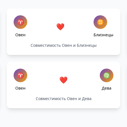
♈
♊
❤️
Овен
Близнецы
Совместимость Овен и Близнецы
♈
♍
❤️
Овен
Дева
Совместимость Овен и Дева