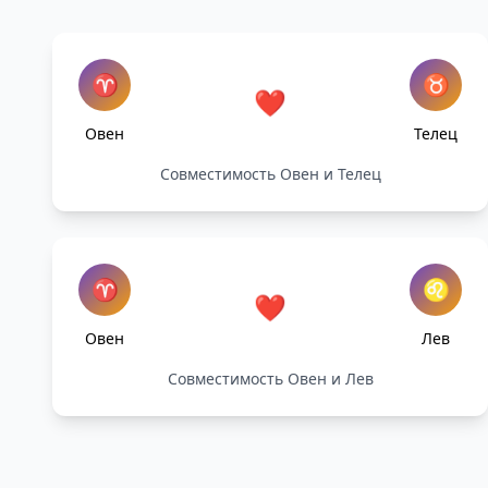
♈
♉
❤️
Овен
Телец
Совместимость Овен и Телец
♈
♌
❤️
Овен
Лев
Совместимость Овен и Лев