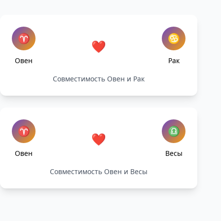
♈
♋
❤️
Овен
Рак
Совместимость Овен и Рак
♈
♎
❤️
Овен
Весы
Совместимость Овен и Весы