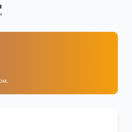
ы
я
ом.