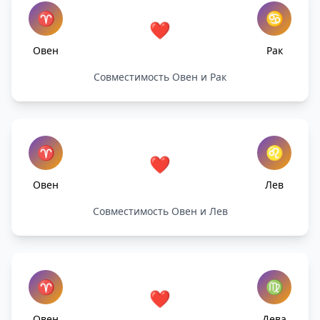
♈
♋
❤️
Овен
Рак
Совместимость Овен и Рак
♈
♌
❤️
Овен
Лев
Совместимость Овен и Лев
♈
♍
❤️
Овен
Дева