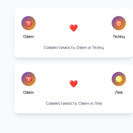
♈
♉
❤️
Овен
Телец
Совместимость Овен и Телец
♈
♌
❤️
Овен
Лев
Совместимость Овен и Лев