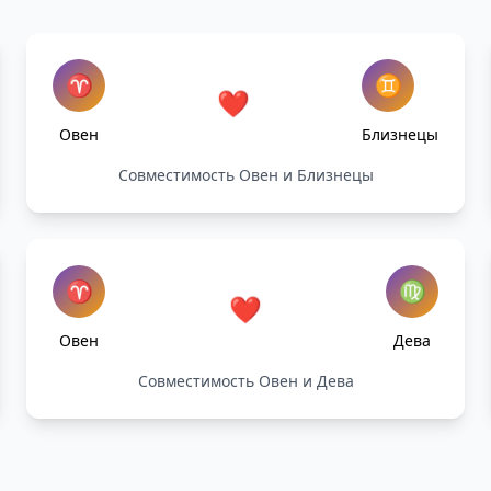
♈
♊
❤️
Овен
Близнецы
Совместимость Овен и Близнецы
♈
♍
❤️
Овен
Дева
Совместимость Овен и Дева