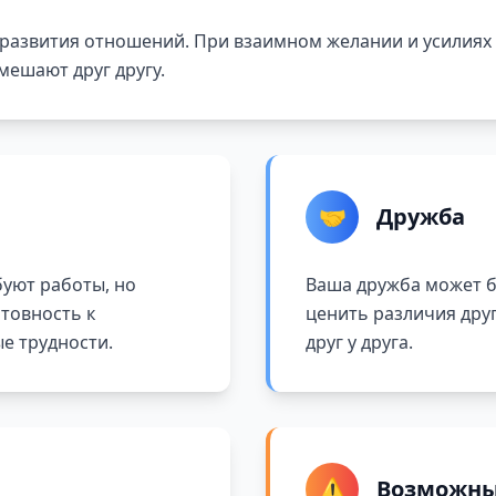
 развития отношений. При взаимном желании и усилиях
мешают друг другу.
🤝
Дружба
уют работы, но
Ваша дружба может б
отовность к
ценить различия друг
е трудности.
друг у друга.
⚠️
Возможны