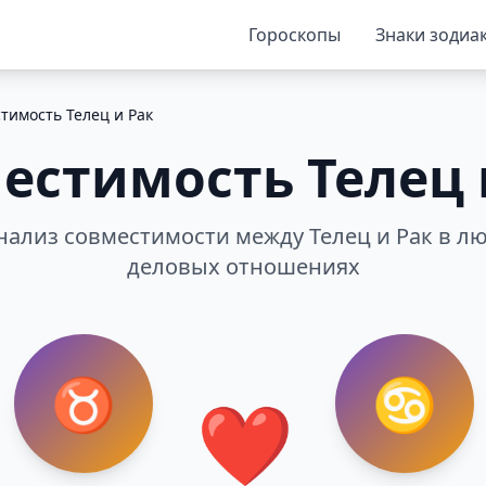
Гороскопы
Знаки зодиа
тимость Телец и Рак
естимость Телец 
ализ совместимости между Телец и Рак в лю
деловых отношениях
♉
♋
❤️