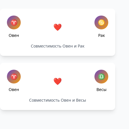
♈
♋
❤️
Овен
Рак
Совместимость Овен и Рак
♈
♎
❤️
Овен
Весы
Совместимость Овен и Весы