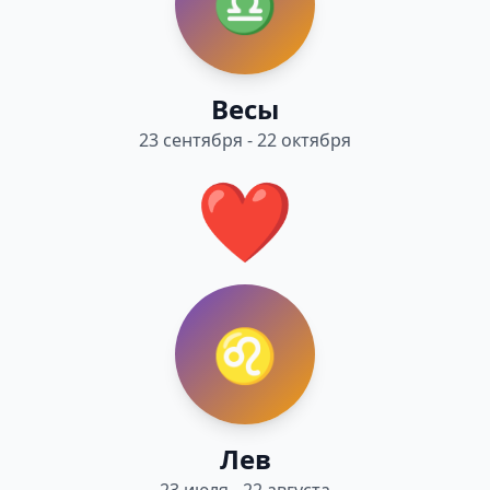
♎
Весы
23 сентября - 22 октября
❤️
♌
Лев