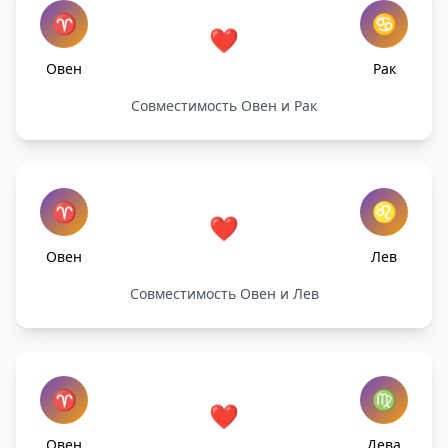
♈
♋
❤️
Овен
Рак
Совместимость Овен и Рак
♈
♌
❤️
Овен
Лев
Совместимость Овен и Лев
♈
♍
❤️
Овен
Дева