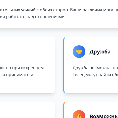
тельных усилий с обеих сторон. Ваши различия могут к
ния работать над отношениями.
🤝
Дружба
ми, но при искреннем
Дружба возможна, но
ься принимать и
Телец могут найти об
⚠️
Возможны