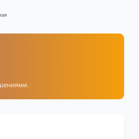
мая
ошениями.