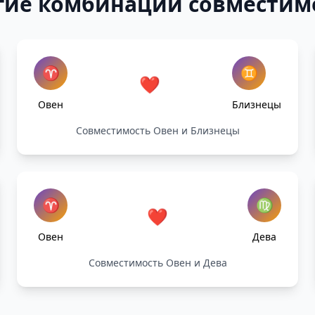
гие комбинации совместим
♈
♊
❤️
Овен
Близнецы
Совместимость Овен и Близнецы
♈
♍
❤️
Овен
Дева
Совместимость Овен и Дева