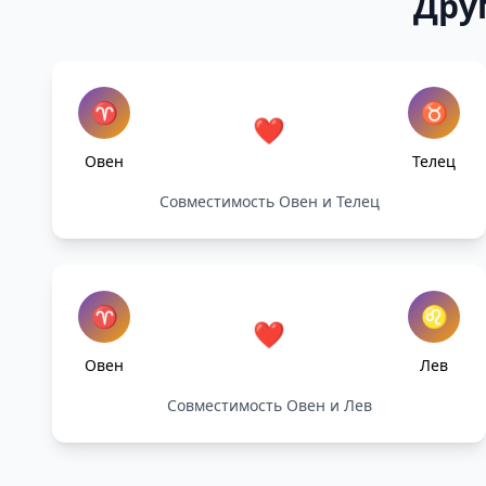
Дру
♈
♉
❤️
Овен
Телец
Совместимость Овен и Телец
♈
♌
❤️
Овен
Лев
Совместимость Овен и Лев