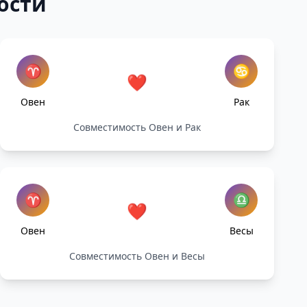
ости
♈
♋
❤️
Овен
Рак
Совместимость Овен и Рак
♈
♎
❤️
Овен
Весы
Совместимость Овен и Весы