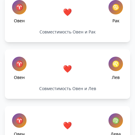
♈
♋
❤️
Овен
Рак
Совместимость Овен и Рак
♈
♌
❤️
Овен
Лев
Совместимость Овен и Лев
♈
♍
❤️
Овен
Дева